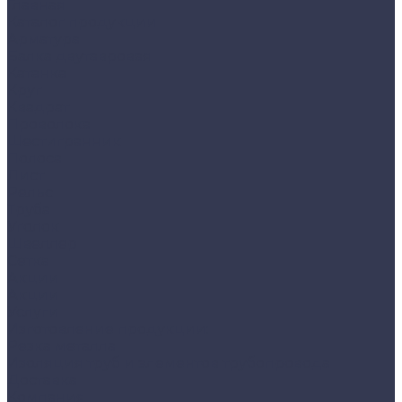
Главная
Каталог продукции
Арматура
Балка двутавровая
Катанка
Круг
Квадрат
Проволока
Шестигранник
Полоса
Лист
Рельс
Труба
Уголок
Швеллер
Сетка
Акции
Акции
Услуги
Изготовление продукции:
Резка металла
Изоляция труб и элементов трубопровода
Доставка
Компания