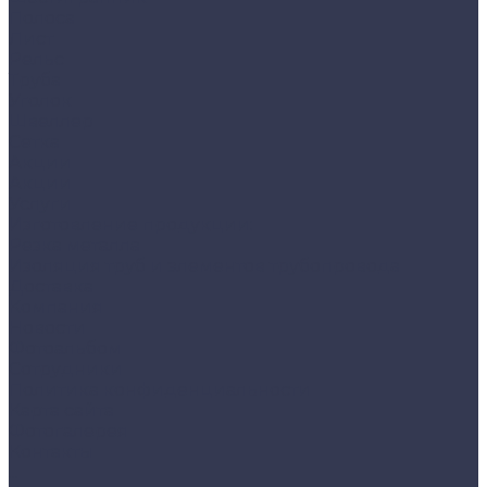
Полоса
Лист
Рельс
Труба
Уголок
Швеллер
Сетка
Акции
Акции
Услуги
Изготовление продукции:
Резка металла
Изоляция труб и элементов трубопровода
Доставка
Компания
Новости
Фотоальбом
Сотрудники
Политика конфиденциальности
Карта сайта
Фотогалерея
Контакты
...