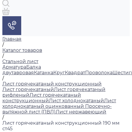
Главная
/
Каталог товаров
/
Стальной лист
Арматура
Балка
двутавровая
Катанка
Круг
Квадрат
Проволока
Шестиг
/
Лист горячекатаный конструкционный
Лист горячекатаный
Лист горячекатаный
рифленый
Лист горячекатаный
конструкционный
Лист холоднокатаный
Лист
холоднокатаный оцинкованный
Просечно-
вытяжной лист (ПВЛ)
Лист нержавеющий
/
Лист горячекатаный конструкционный 190 мм
ст45