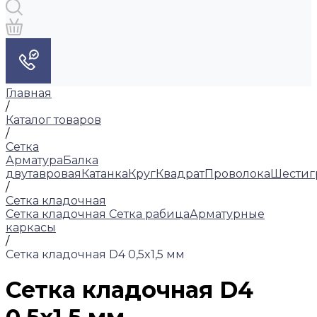
Главная
/
Каталог товаров
/
Сетка
Арматура
Балка
двутавровая
Катанка
Круг
Квадрат
Проволока
Шестиг
/
Сетка кладочная
Сетка кладочная
Сетка рабица
Арматурные
каркасы
/
Сетка кладочная D4 0,5x1,5 мм
Сетка кладочная D4