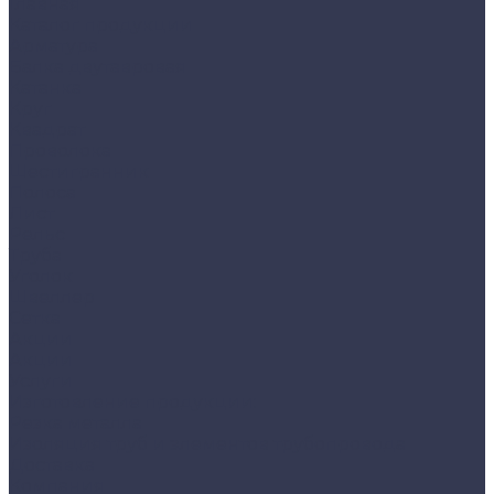
Главная
Каталог продукции
Арматура
Балка двутавровая
Катанка
Круг
Квадрат
Проволока
Шестигранник
Полоса
Лист
Рельс
Труба
Уголок
Швеллер
Сетка
Акции
Акции
Услуги
Изготовление продукции:
Резка металла
Изоляция труб и элементов трубопровода
Доставка
Компания