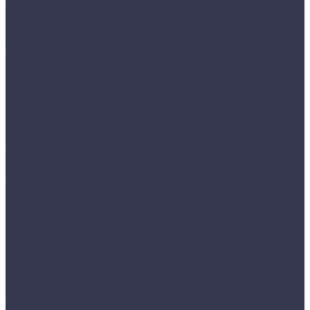
Полоса
Лист
Рельс
Труба
Уголок
Швеллер
Сетка
Акции
Акции
Услуги
Изготовление продукции:
Резка металла
Изоляция труб и элементов трубопровода
Доставка
Компания
Новости
Фотоальбом
Сотрудники
Политика конфиденциальности
Карта сайта
Фотогалерея
Контакты
...