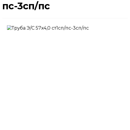
пс-3сп/пс