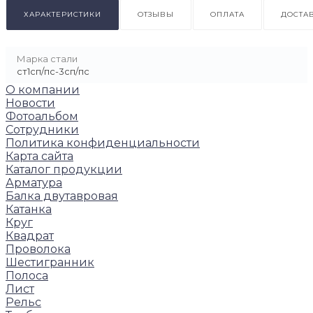
ХАРАКТЕРИСТИКИ
ОТЗЫВЫ
ОПЛАТА
ДОСТА
Марка стали
ст1сп/пс-3сп/пс
О компании
Новости
Фотоальбом
Сотрудники
Политика конфиденциальности
Карта сайта
Каталог продукции
Арматура
Балка двутавровая
Катанка
Круг
Квадрат
Проволока
Шестигранник
Полоса
Лист
Рельс