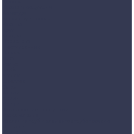
Главная
Каталог продукции
Арматура
Балка двутавровая
Катанка
Круг
Квадрат
Проволока
Шестигранник
Полоса
Лист
Рельс
Труба
Уголок
Швеллер
Сетка
Акции
Акции
Услуги
Изготовление продукции:
Резка металла
Изоляция труб и элементов трубопровода
Доставка
Компания