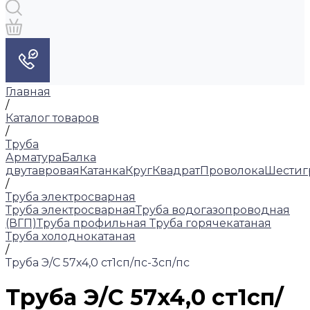
Главная
/
Каталог товаров
/
Труба
Арматура
Балка
двутавровая
Катанка
Круг
Квадрат
Проволока
Шестиг
/
Труба электросварная
Труба электросварная
Труба водогазопроводная
(ВГП)
Труба профильная
Труба горячекатаная
Труба холоднокатаная
/
Труба Э/С 57x4,0 ст1сп/пс-3сп/пс
Труба Э/С 57x4,0 ст1сп/