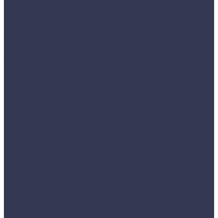
Полоса
Лист
Рельс
Труба
Уголок
Швеллер
Сетка
Акции
Акции
Услуги
Изготовление продукции:
Резка металла
Изоляция труб и элементов трубопровода
Доставка
Компания
Новости
Фотоальбом
Сотрудники
Политика конфиденциальности
Карта сайта
Фотогалерея
Контакты
...