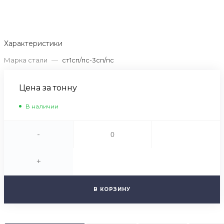
Характеристики
Марка стали
—
ст1сп/пс-3сп/пс
Цена за тонну
В наличии
-
+
В КОРЗИНУ