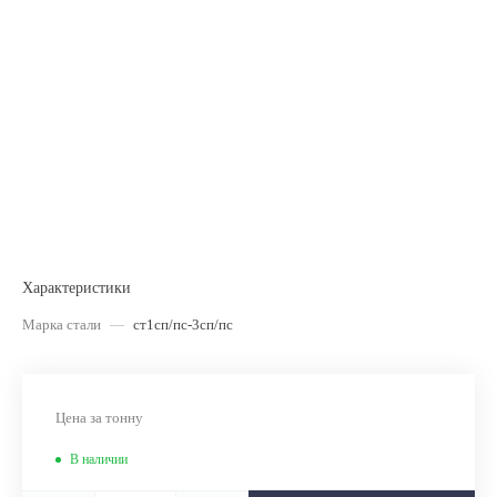
Характеристики
Марка стали
—
ст1сп/пс-3сп/пс
Цена за тонну
В наличии