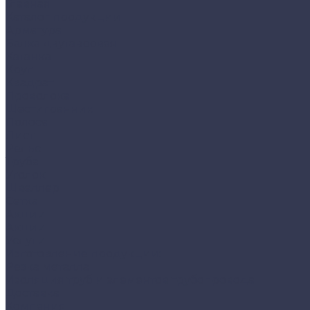
Главная
Каталог продукции
Арматура
Балка двутавровая
Катанка
Круг
Квадрат
Проволока
Шестигранник
Полоса
Лист
Рельс
Труба
Уголок
Швеллер
Сетка
Акции
Акции
Услуги
Изготовление продукции:
Резка металла
Изоляция труб и элементов трубопровода
Доставка
Компания