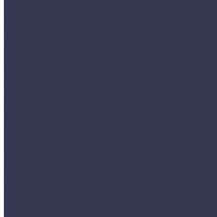
Полоса
Лист
Рельс
Труба
Уголок
Швеллер
Сетка
Акции
Акции
Услуги
Изготовление продукции:
Резка металла
Изоляция труб и элементов трубопровода
Доставка
Компания
Новости
Фотоальбом
Сотрудники
Политика конфиденциальности
Карта сайта
Фотогалерея
Контакты
...