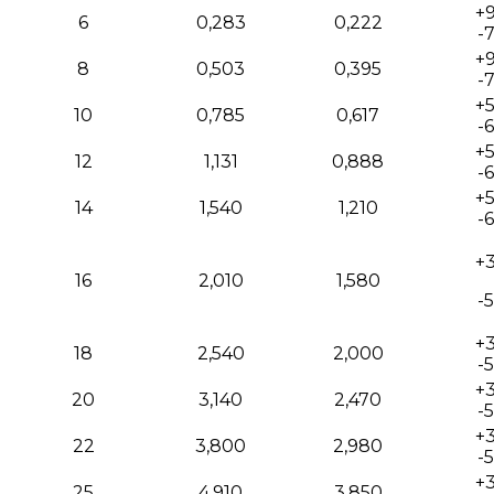
+9
6
0,283
0,222
-7
+9
8
0,503
0,395
-7
+5
10
0,785
0,617
-6
+5
12
1,131
0,888
-6
+5
14
1,540
1,210
-6
+3
16
2,010
1,580
-5
+3
18
2,540
2,000
-5
+3
20
3,140
2,470
-5
+3
22
3,800
2,980
-5
+3
25
4,910
3,850