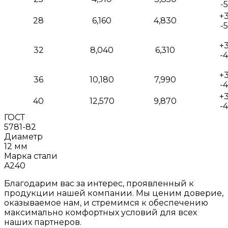
-5
+3
28
6,160
4,830
-5
+3
32
8,040
6,310
-4
+3
36
10,180
7,990
-4
+3
40
12,570
9,870
-4
ГОСТ
5781-82
Диаметр
12 мм
Марка стали
A240
Благодарим вас за интерес, проявленный к
продукции нашей компании. Мы ценим доверие,
оказываемое нам, и стремимся к обеспечению
максимально комфортных условий для всех
наших партнеров.