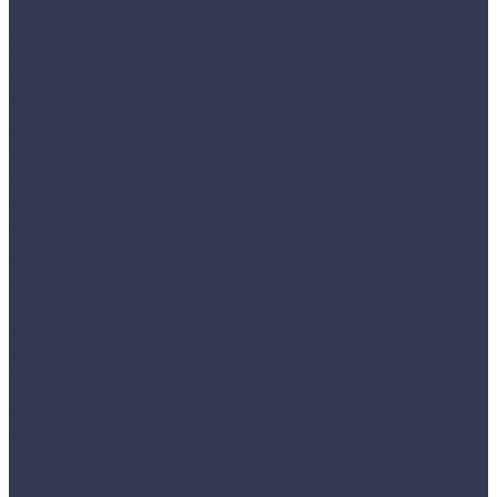
Квадрат
Проволока
Шестигранник
Полоса
Лист
Рельс
Труба
Уголок
Швеллер
Сетка
Акции
Акции
Услуги
Изготовление продукции:
Резка металла
Изоляция труб и элементов трубопровода
Доставка
Компания
Новости
Фотоальбом
Сотрудники
Политика конфиденциальности
Карта сайта