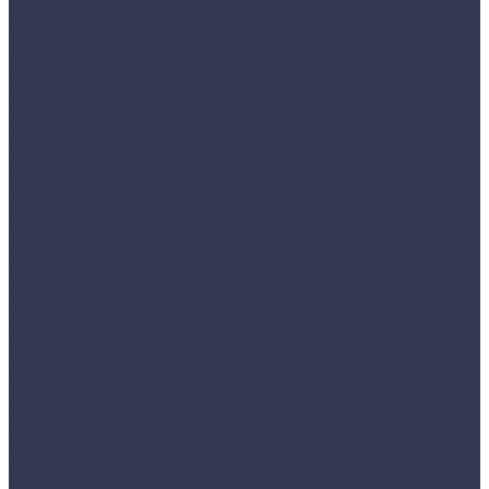
Фотогалерея
Контакты
...
Главная
Каталог продукции
Арматура
Балка двутавровая
Катанка
Круг
Квадрат
Проволока
Шестигранник
Полоса
Лист
Рельс
Труба
Уголок
Швеллер
Сетка
Акции
Акции
Услуги
Изготовление продукции:
Резка металла