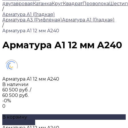
двутавровая
Катанка
Круг
Квадрат
Проволока
Шестиг
/
Арматура А1 (Гладкая)
Арматура А3 (Рифлёная)
Арматура А1 (Гладкая)
/
Арматура А1 12 мм A240
Арматура А1 12 мм A240
Арматура А1 12 мм A240
В наличии
60 500 руб.
/
60 500 руб.
-0%
0
В корзину
ДОБАВЛЕНО
Арматура А1 12 мм A240