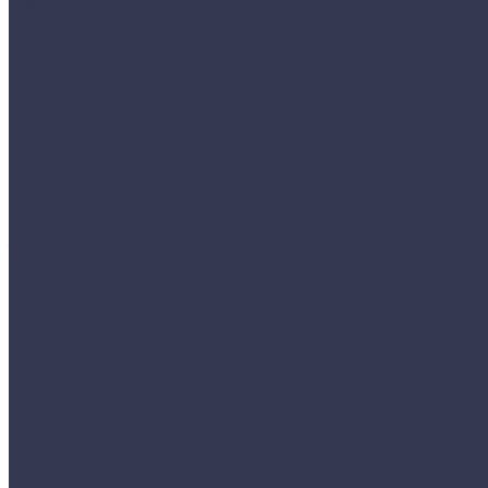
Главная
Каталог продукции
Арматура
Балка двутавровая
Катанка
Круг
Квадрат
Проволока
Шестигранник
Полоса
Лист
Рельс
Труба
Уголок
Швеллер
Сетка
Акции
Акции
Услуги
Изготовление продукции:
Резка металла
Изоляция труб и элементов трубопровода
Доставка
Компания