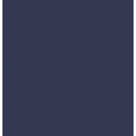
Главная
Каталог продукции
Арматура
Балка двутавровая
Катанка
Круг
Квадрат
Проволока
Шестигранник
Полоса
Лист
Рельс
Труба
Уголок
Швеллер
Сетка
Акции
Акции
Услуги
Изготовление продукции:
Резка металла
Изоляция труб и элементов трубопровода
Доставка
Компания