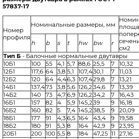
57837-17
Номин
Номинальные размеры, мм
площа
Номер
попер
профиля
сечени
h
b
s
t
hw
bw
r
см2
Тип Б
- Балочные нормальные двутавры
10Б1
100
55
4,1
5,7
88,6
25,5
7
10,32
12Б1
117,6
64
3,8
5,1
107,4
30,1
7
11,03
12Б2
120
64
4,4
6,3
107,4
29,8
7
13,21
14Б1
137,4
73
3,8
5,6
126,2
34,6
7
13,39
14Б2
140
73
4,7
6,9
126,2
34,2
7
16,43
16Б1
157
82
4
5,9
145,2
39
9
16,18
16Б2
160
82
5
7,4
145,2
38,5
9
20,09
18Б1
177
91
4,3
6,5
164
43,4
9
19,58
18Б2
180
91
5,3
8
164
42,9
9
23,95
20Б1
200
100
5,5
8
184
47,25
11
27,16