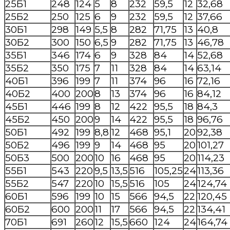
25Б1
248
124
5
8
232
59,5
12
32,68
25Б2
250
125
6
9
232
59,5
12
37,66
30Б1
298
149
5,5
8
282
71,75
13
40,8
30Б2
300
150
6,5
9
282
71,75
13
46,78
35Б1
346
174
6
9
328
84
14
52,68
35Б2
350
175
7
11
328
84
14
63,14
40Б1
396
199
7
11
374
96
16
72,16
40Б2
400
200
8
13
374
96
16
84,12
45Б1
446
199
8
12
422
95,5
18
84,3
45Б2
450
200
9
14
422
95,5
18
96,76
50Б1
492
199
8,8
12
468
95,1
20
92,38
50Б2
496
199
9
14
468
95
20
101,27
50Б3
500
200
10
16
468
95
20
114,23
55Б1
543
220
9,5
13,5
516
105,25
24
113,36
55Б2
547
220
10
15,5
516
105
24
124,74
60Б1
596
199
10
15
566
94,5
22
120,45
60Б2
600
200
11
17
566
94,5
22
134,41
70Б1
691
260
12
15,5
660
124
24
164,74