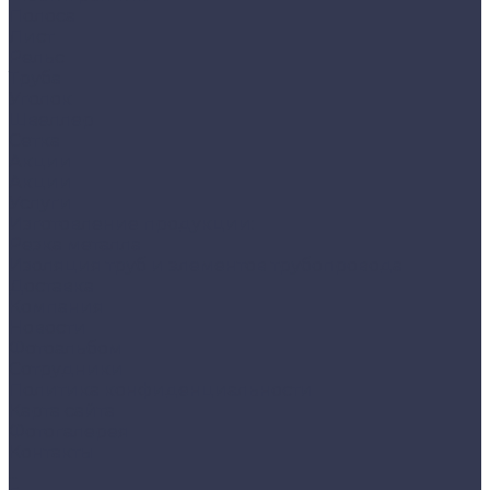
Полоса
Лист
Рельс
Труба
Уголок
Швеллер
Сетка
Акции
Акции
Услуги
Изготовление продукции:
Резка металла
Изоляция труб и элементов трубопровода
Доставка
Компания
Новости
Фотоальбом
Сотрудники
Политика конфиденциальности
Карта сайта
Фотогалерея
Контакты
...