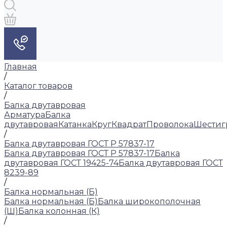
Главная
/
Каталог товаров
/
Балка двутавровая
Арматура
Балка
двутавровая
Катанка
Круг
Квадрат
Проволока
Шестиг
/
Балка двутавровая ГОСТ Р 57837-17
Балка двутавровая ГОСТ Р 57837-17
Балка
двутавровая ГОСТ 19425-74
Балка двутавровая ГОСТ
8239-89
/
Балка нормальная (Б)
Балка нормальная (Б)
Балка широкополочная
(Ш)
Балка колонная (К)
/