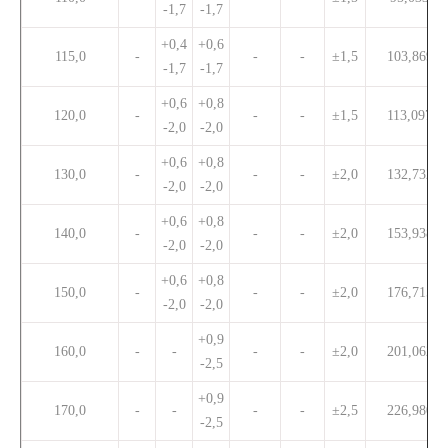
-1,7
-1,7
+0,4
+0,6
115,0
-
-
-
±1,5
103,869
-1,7
-1,7
+0,6
+0,8
120,0
-
-
-
±1,5
113,097
-2,0
-2,0
+0,6
+0,8
130,0
-
-
-
±2,0
132,732
-2,0
-2,0
+0,6
+0,8
140,0
-
-
-
±2,0
153,938
-2,0
-2,0
+0,6
+0,8
150,0
-
-
-
±2,0
176,715
-2,0
-2,0
+0,9
160,0
-
-
-
-
±2,0
201,062
-2,5
+0,9
170,0
-
-
-
-
±2,5
226,980
-2,5