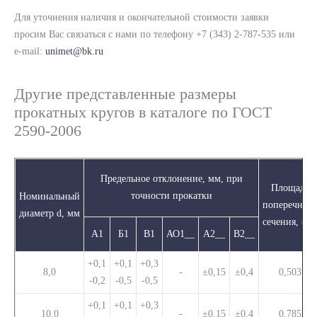
Для уточнения наличия и окончательной стоимости заявки
просим Вас связаться с нами по телефону +7 (343) 2-787-535 или
e-mail:
unimet@bk.ru
Другие представленные размеры
прокатных кругов в каталоге по ГОСТ
2590-2006
Предельное отклонение, мм, при
Площадь
точности прокатки
Номинальный
поперечного
диаметр d, мм
сечения, см2
А1
Б1
В1
АО1__
А2__
В2__
+0,1
+0,1
+0,3
8,0
-
±0,15
±0,4
0,503
-0,2
-0,5
-0,5
+0,1
+0,1
+0,3
10,0
-
±0,15
±0,4
0,785