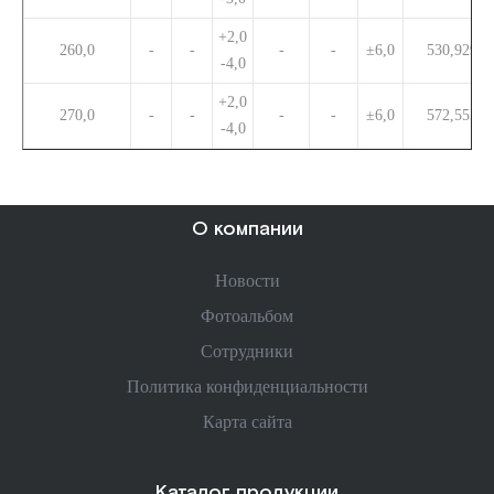
+2,0
260,0
-
-
-
-
±6,0
530,929
-4,0
+2,0
270,0
-
-
-
-
±6,0
572,555
-4,0
О компании
Новости
Фотоальбом
Сотрудники
Политика конфиденциальности
Карта сайта
Каталог продукции