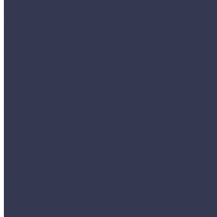
Главная
Каталог продукции
Арматура
Балка двутавровая
Катанка
Круг
Квадрат
Проволока
Шестигранник
Полоса
Лист
Рельс
Труба
Уголок
Швеллер
Сетка
Акции
Акции
Услуги
Изготовление продукции:
Резка металла
Изоляция труб и элементов трубопровода
Доставка
Компания