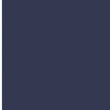
Полоса
Лист
Рельс
Труба
Уголок
Швеллер
Сетка
Акции
Акции
Услуги
Изготовление продукции:
Резка металла
Изоляция труб и элементов трубопровода
Доставка
Компания
Новости
Фотоальбом
Сотрудники
Политика конфиденциальности
Карта сайта
Фотогалерея
Контакты
...