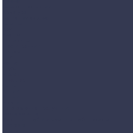
Главная
Каталог продукции
Арматура
Балка двутавровая
Катанка
Круг
Квадрат
Проволока
Шестигранник
Полоса
Лист
Рельс
Труба
Уголок
Швеллер
Сетка
Акции
Акции
Услуги
Изготовление продукции:
Резка металла
Изоляция труб и элементов трубопровода
Доставка
Компания