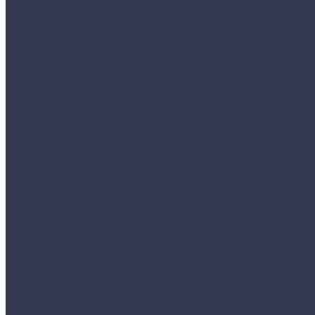
Полоса
Лист
Рельс
Труба
Уголок
Швеллер
Сетка
Акции
Акции
Услуги
Изготовление продукции:
Резка металла
Изоляция труб и элементов трубопровода
Доставка
Компания
Новости
Фотоальбом
Сотрудники
Политика конфиденциальности
Карта сайта
Фотогалерея
Контакты
...