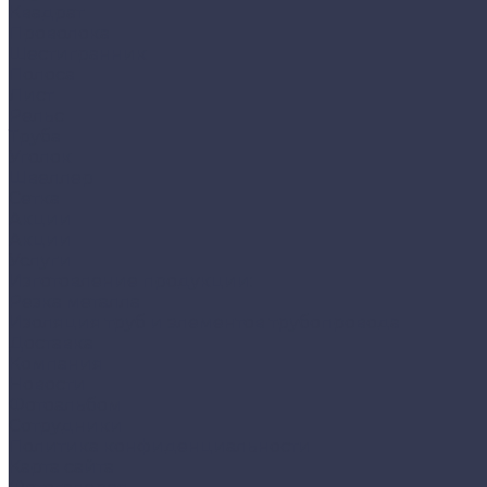
Квадрат
Проволока
Шестигранник
Полоса
Лист
Рельс
Труба
Уголок
Швеллер
Сетка
Акции
Акции
Услуги
Изготовление продукции:
Резка металла
Изоляция труб и элементов трубопровода
Доставка
Компания
Новости
Фотоальбом
Сотрудники
Политика конфиденциальности
Карта сайта