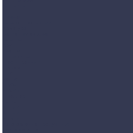
Фотогалерея
Контакты
...
Главная
Каталог продукции
Арматура
Балка двутавровая
Катанка
Круг
Квадрат
Проволока
Шестигранник
Полоса
Лист
Рельс
Труба
Уголок
Швеллер
Сетка
Акции
Акции
Услуги
Изготовление продукции:
Резка металла