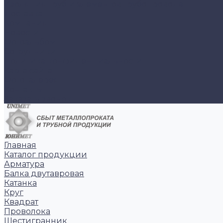
Изоляция труб и элементов трубопровода
Доставка
Компания
Новости
Фотоальбом
Сотрудники
Политика конфиденциальности
Карта сайта
Фотогалерея
Контакты
Заказать звонок
Главная
Каталог продукции
Арматура
Балка двутавровая
Катанка
Круг
Квадрат
Проволока
Шестигранник