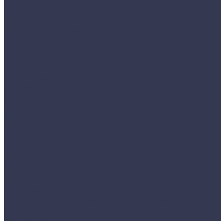
Главная
Каталог продукции
Арматура
Балка двутавровая
Катанка
Круг
Квадрат
Проволока
Шестигранник
Полоса
Лист
Рельс
Труба
Уголок
Швеллер
Сетка
Акции
Акции
Услуги
Изготовление продукции:
Резка металла
Изоляция труб и элементов трубопровода
Доставка
Компания