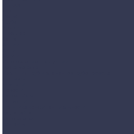
Полоса
Лист
Рельс
Труба
Уголок
Швеллер
Сетка
Акции
Акции
Услуги
Изготовление продукции:
Резка металла
Изоляция труб и элементов трубопровода
Доставка
Компания
Новости
Фотоальбом
Сотрудники
Политика конфиденциальности
Карта сайта
Фотогалерея
Контакты
...