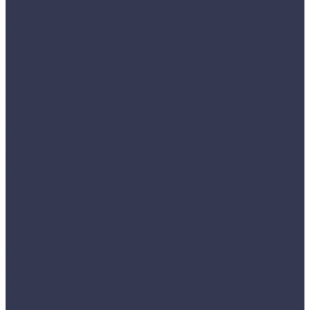
Главная
Каталог продукции
Арматура
Балка двутавровая
Катанка
Круг
Квадрат
Проволока
Шестигранник
Полоса
Лист
Рельс
Труба
Уголок
Швеллер
Сетка
Акции
Акции
Услуги
Изготовление продукции:
Резка металла
Изоляция труб и элементов трубопровода
Доставка
Компания