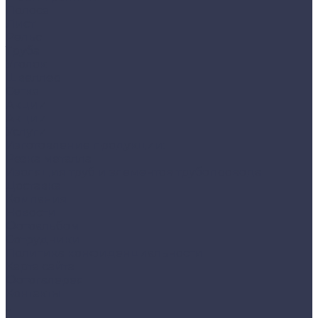
Полоса
Лист
Рельс
Труба
Уголок
Швеллер
Сетка
Акции
Акции
Услуги
Изготовление продукции:
Резка металла
Изоляция труб и элементов трубопровода
Доставка
Компания
Новости
Фотоальбом
Сотрудники
Политика конфиденциальности
Карта сайта
Фотогалерея
Контакты
...