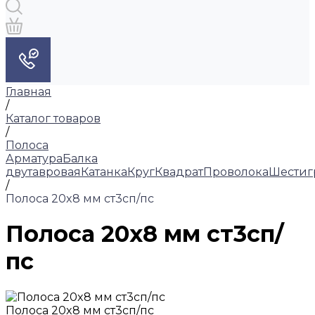
Главная
/
Каталог товаров
/
Полоса
Арматура
Балка
двутавровая
Катанка
Круг
Квадрат
Проволока
Шестиг
/
Полоса 20x8 мм ст3сп/пс
Полоса 20x8 мм ст3сп/
пс
Полоса 20x8 мм ст3сп/пс