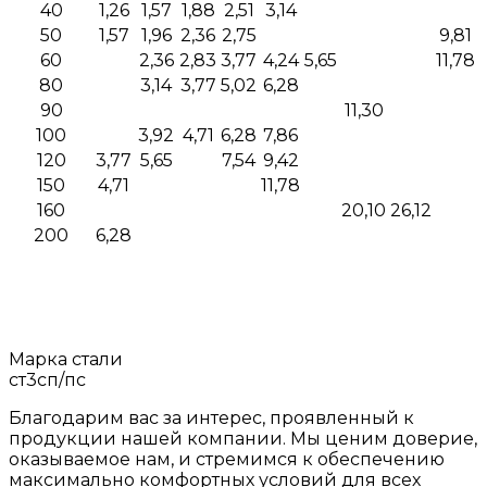
40
1,26
1,57
1,88
2,51
3,14
50
1,57
1,96
2,36
2,75
9,81
60
2,36
2,83
3,77
4,24
5,65
11,78
80
3,14
3,77
5,02
6,28
90
11,30
100
3,92
4,71
6,28
7,86
120
3,77
5,65
7,54
9,42
150
4,71
11,78
160
20,10
26,12
200
6,28
Марка стали
ст3сп/пс
Благодарим вас за интерес, проявленный к
продукции нашей компании. Мы ценим доверие,
оказываемое нам, и стремимся к обеспечению
максимально комфортных условий для всех