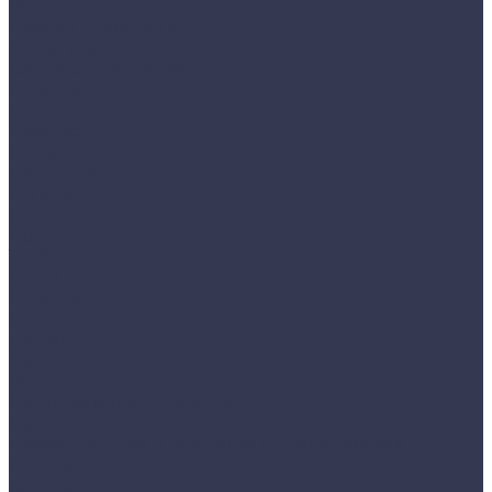
Главная
Каталог продукции
Арматура
Балка двутавровая
Катанка
Круг
Квадрат
Проволока
Шестигранник
Полоса
Лист
Рельс
Труба
Уголок
Швеллер
Сетка
Акции
Акции
Услуги
Изготовление продукции:
Резка металла
Изоляция труб и элементов трубопровода
Доставка
Компания