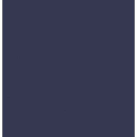
Полоса
Лист
Рельс
Труба
Уголок
Швеллер
Сетка
Акции
Акции
Услуги
Изготовление продукции:
Резка металла
Изоляция труб и элементов трубопровода
Доставка
Компания
Новости
Фотоальбом
Сотрудники
Политика конфиденциальности
Карта сайта
Фотогалерея
Контакты
...