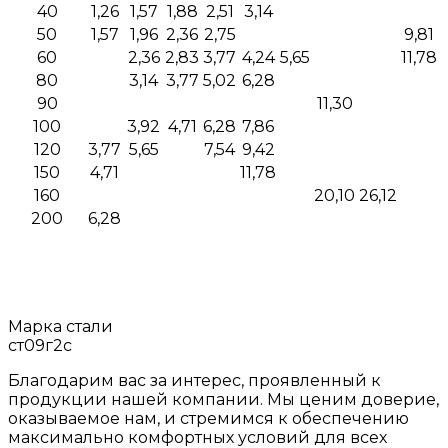
40
1,26
1,57
1,88
2,51
3,14
50
1,57
1,96
2,36
2,75
9,81
60
2,36
2,83
3,77
4,24
5,65
11,78
80
3,14
3,77
5,02
6,28
90
11,30
100
3,92
4,71
6,28
7,86
120
3,77
5,65
7,54
9,42
150
4,71
11,78
160
20,10
26,12
200
6,28
Марка стали
ст09г2с
Благодарим вас за интерес, проявленный к
продукции нашей компании. Мы ценим доверие,
оказываемое нам, и стремимся к обеспечению
максимально комфортных условий для всех