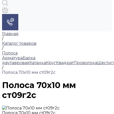
Главная
/
Каталог товаров
/
Полоса
Арматура
Балка
двутавровая
Катанка
Круг
Квадрат
Проволока
Шестиг
/
Полоса 70x10 мм ст09г2с
Полоса 70x10 мм
ст09г2с
Полоса 70x10 мм ст09г2с