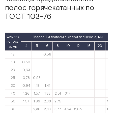
полос горячекатанных по
ГОСТ 103-76
Ширина
Масса 1 м полосы в кг при толщине a, мм
полосы
4
5
6
8
10
12
16
20
25
b, мм
12
0,56
16
0,50
20
0,63
25
0,78
0,98
30
0,94
1,18
1,41
40
1,26
1,57
1,88
2,51
3,14
50
1,57
1,96
2,36
2,75
9,8
60
2,36
2,83
3,77
4,24
5,65
11,7