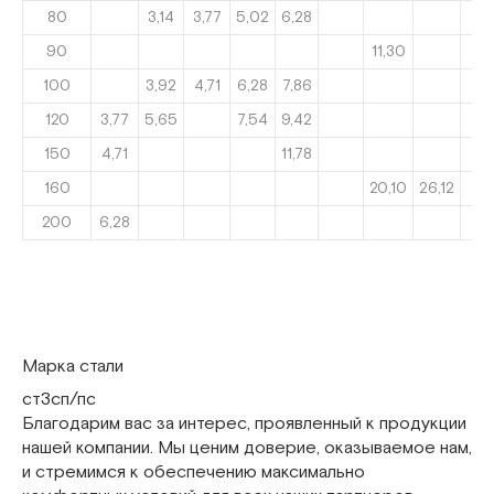
80
3,14
3,77
5,02
6,28
90
11,30
100
3,92
4,71
6,28
7,86
120
3,77
5,65
7,54
9,42
150
4,71
11,78
160
20,10
26,12
200
6,28
Марка стали
ст3сп/пс
Благодарим вас за интерес, проявленный к продукции
нашей компании. Мы ценим доверие, оказываемое нам,
и стремимся к обеспечению максимально