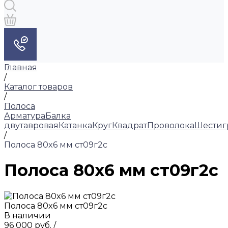
Главная
/
Каталог товаров
/
Полоса
Арматура
Балка
двутавровая
Катанка
Круг
Квадрат
Проволока
Шестиг
/
Полоса 80x6 мм ст09г2с
Полоса 80x6 мм ст09г2с
Полоса 80x6 мм ст09г2с
В наличии
96 000 руб.
/