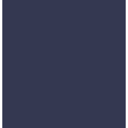
Полоса
Лист
Рельс
Труба
Уголок
Швеллер
Сетка
Акции
Акции
Услуги
Изготовление продукции:
Резка металла
Изоляция труб и элементов трубопровода
Доставка
Компания
Новости
Фотоальбом
Сотрудники
Политика конфиденциальности
Карта сайта
Фотогалерея
Контакты
...