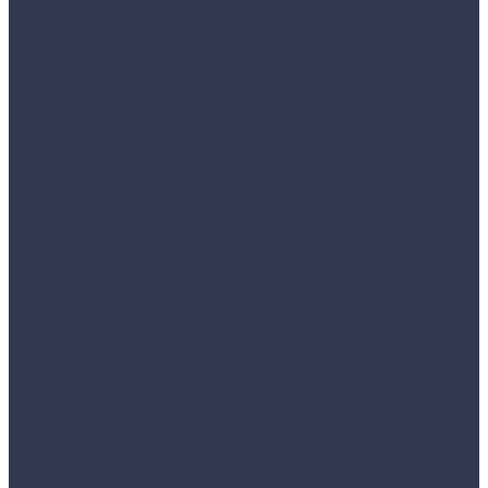
Главная
Каталог продукции
Арматура
Балка двутавровая
Катанка
Круг
Квадрат
Проволока
Шестигранник
Полоса
Лист
Рельс
Труба
Уголок
Швеллер
Сетка
Акции
Акции
Услуги
Изготовление продукции:
Резка металла
Изоляция труб и элементов трубопровода
Доставка
Компания