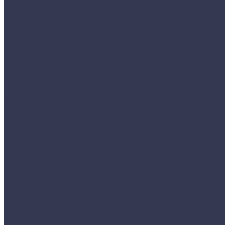
Главная
Каталог продукции
Арматура
Балка двутавровая
Катанка
Круг
Квадрат
Проволока
Шестигранник
Полоса
Лист
Рельс
Труба
Уголок
Швеллер
Сетка
Акции
Акции
Услуги
Изготовление продукции:
Резка металла
Изоляция труб и элементов трубопровода
Доставка
Компания