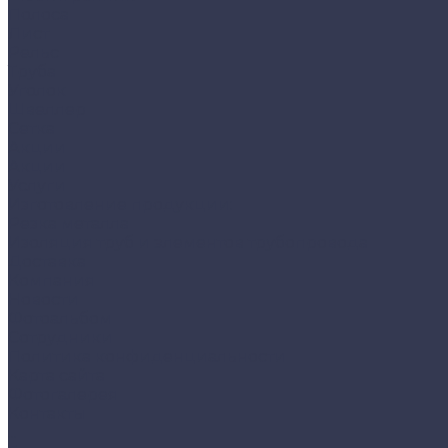
Полоса
Лист
Рельс
Труба
Уголок
Швеллер
Сетка
Акции
Акции
Услуги
Изготовление продукции:
Резка металла
Изоляция труб и элементов трубопровода
Доставка
Компания
Новости
Фотоальбом
Сотрудники
Политика конфиденциальности
Карта сайта
Фотогалерея
Контакты
...