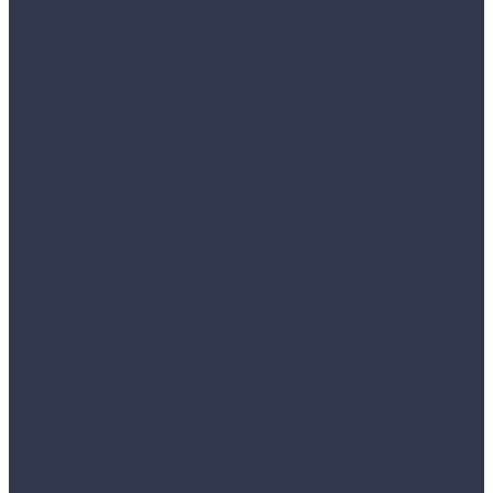
Квадрат
Проволока
Шестигранник
Полоса
Лист
Рельс
Труба
Уголок
Швеллер
Сетка
Акции
Акции
Услуги
Изготовление продукции:
Резка металла
Изоляция труб и элементов трубопровода
Доставка
Компания
Новости
Фотоальбом
Сотрудники
Политика конфиденциальности
Карта сайта