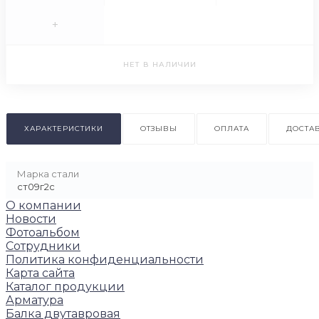
+
НЕТ В НАЛИЧИИ
ХАРАКТЕРИСТИКИ
ОТЗЫВЫ
ОПЛАТА
ДОСТА
Марка стали
ст09г2с
О компании
Новости
Фотоальбом
Сотрудники
Политика конфиденциальности
Карта сайта
Каталог продукции
Арматура
Балка двутавровая