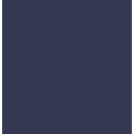
Фотогалерея
Контакты
...
Главная
Каталог продукции
Арматура
Балка двутавровая
Катанка
Круг
Квадрат
Проволока
Шестигранник
Полоса
Лист
Рельс
Труба
Уголок
Швеллер
Сетка
Акции
Акции
Услуги
Изготовление продукции:
Резка металла