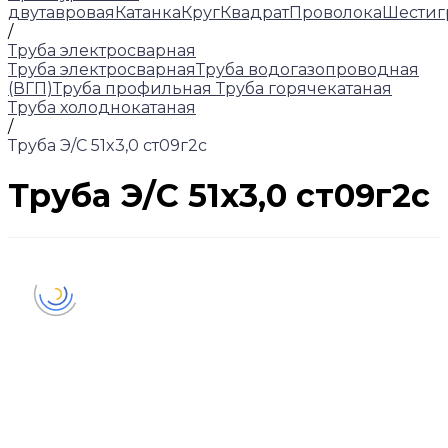
двутавровая
Катанка
Круг
Квадрат
Проволока
Шестиг
/
Труба электросварная
Труба электросварная
Труба водогазопроводная
(ВГП)
Труба профильная
Труба горячекатаная
Труба холоднокатаная
/
Труба Э/С 51x3,0 ст09г2с
Труба Э/С 51x3,0 ст09г2с